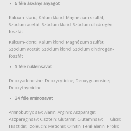
6 féle ásványi anyagot
Kálcium-klorid; Kálium klorid; Magnézium szulfát;
Szodium acetát; Szódium klorid; Szódium dihidrogén-
foszfát
Kálcium-klorid; Kálium klorid; Magnézium szulfát;
Szodium acetát; Szódium klorid; Szódium dihidrogén-
foszfát
5 féle nukleinsavat
Deoxyadenosine; Deoxycytidine; Deoxyguanosine;
Deoxythymidine
24 féle aminosavat
Aminobutryc sav; Alanin; Arginin; Aszparagin;
Aszparaginsav; Cisztein; Glutamin; Glutaminsav; Glicin;
Hisztidin; Izoleucin; Metionin; Ornitin; Fenil-alanin; Prolin;