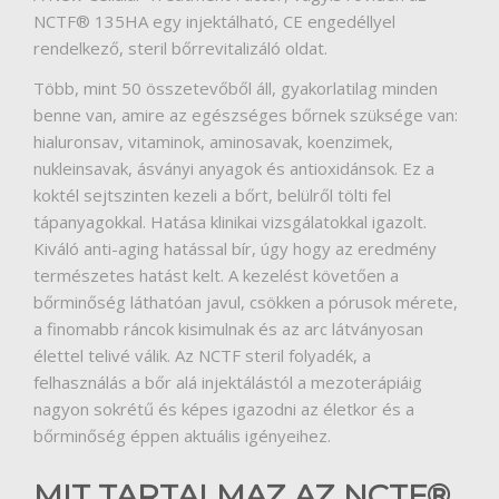
NCTF® 135HA egy injektálható, CE engedéllyel
HÍREK
rendelkező, steril bőrrevitalizáló oldat.
Több, mint 50 összetevőből áll, gyakorlatilag minden
VÉLEMÉNYEK
benne van, amire az egészséges bőrnek szüksége van:
hialuronsav, vitaminok, aminosavak, koenzimek,
nukleinsavak, ásványi anyagok és antioxidánsok. Ez a
koktél sejtszinten kezeli a bőrt, belülről tölti fel
tápanyagokkal. Hatása klinikai vizsgálatokkal igazolt.
Kiváló anti-aging hatással bír, úgy hogy az eredmény
természetes hatást kelt. A kezelést követően a
bőrminőség láthatóan javul, csökken a pórusok mérete,
a finomabb ráncok kisimulnak és az arc látványosan
élettel telivé válik. Az NCTF steril folyadék, a
felhasználás a bőr alá injektálástól a mezoterápiáig
nagyon sokrétű és képes igazodni az életkor és a
bőrminőség éppen aktuális igényeihez.
MIT TARTALMAZ AZ NCTF®