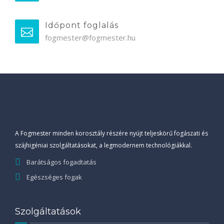
Időpont foglalás
fogmester@fogmester.hu
A Fogmester minden korosztály részére nyújt teljeskörű fogászati és
szájhigéniai szolgáltatásokat, a legmodernem technológiákkal.
Barátságos fogadtatás
Egészséges fogak
Szolgáltatások