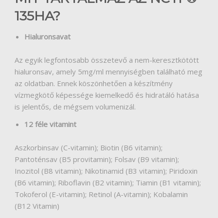
135HA?
Hialuronsavat
Az egyik legfontosabb összetevő a nem-keresztkötött
hialuronsav, amely 5mg/ml mennyiségben található meg
az oldatban. Ennek köszönhetően a készítmény
vízmegkötő képessége kiemelkedő és hidratáló hatása
is jelentős, de mégsem volumenizál.
12 féle vitamint
Aszkorbinsav (C-vitamin); Biotin (B6 vitamin);
Pantoténsav (B5 provitamin); Folsav (B9 vitamin);
Inozitol (B8 vitamin); Nikotinamid (B3 vitamin); Piridoxin
(B6 vitamin); Riboflavin (B2 vitamin); Tiamin (B1 vitamin);
Tokoferol (E-vitamin); Retinol (A-vitamin); Kobalamin
(B12 Vitamin)