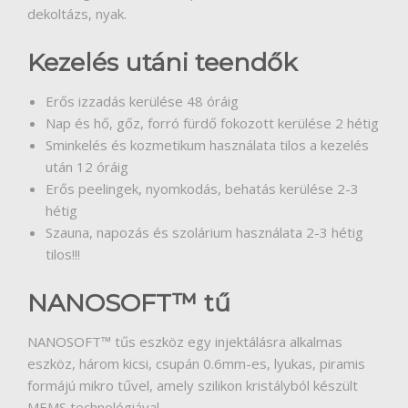
dekoltázs, nyak.
Kezelés utáni teendők
Erős izzadás kerülése 48 óráig
Nap és hő, gőz, forró fürdő fokozott kerülése 2 hétig
Sminkelés és kozmetikum használata tilos a kezelés
után 12 óráig
Erős peelingek, nyomkodás, behatás kerülése 2-3
hétig
Szauna, napozás és szolárium használata 2-3 hétig
tilos!!!
NANOSOFT™ tű
NANOSOFT™ tűs eszköz egy injektálásra alkalmas
eszköz, három kicsi, csupán 0.6mm-es, lyukas, piramis
formájú mikro tűvel, amely szilikon kristályból készült
MEMS technológiával.