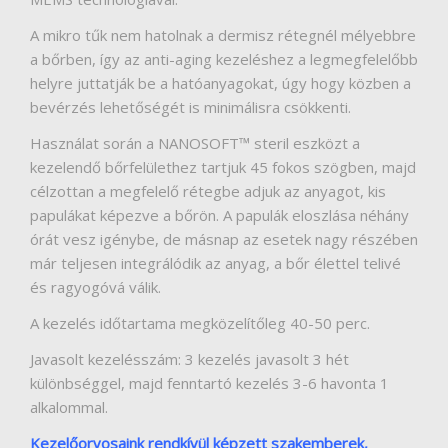
A mikro tűk nem hatolnak a dermisz rétegnél mélyebbre
a bőrben, így az anti-aging kezeléshez a legmegfelelőbb
helyre juttatják be a hatóanyagokat, úgy hogy közben a
bevérzés lehetőségét is minimálisra csökkenti.
Használat során a NANOSOFT™ steril eszközt a
kezelendő bőrfelülethez tartjuk 45 fokos szögben, majd
célzottan a megfelelő rétegbe adjuk az anyagot, kis
papulákat képezve a bőrön. A papulák eloszlása néhány
órát vesz igénybe, de másnap az esetek nagy részében
már teljesen integrálódik az anyag, a bőr élettel telivé
és ragyogóvá válik.
A kezelés időtartama megközelítőleg 40-50 perc.
Javasolt kezelésszám: 3 kezelés javasolt 3 hét
különbséggel, majd fenntartó kezelés 3-6 havonta 1
alkalommal.
Kezelőorvosaink rendkívül képzett szakemberek,