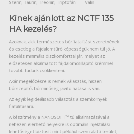
Szerin; Taurin; Treonin; Triptofán; Valin
Kinek ajánlott az NCTF 135
HA kezelés?
Azoknak, akik természetes bőrfiatalítást szeretnének
és esetleg a fájdalomtűrő képességük nem túl jó. A
kezelés minimális diszkomforttal jár, melyet az
előzetesen alkalmazott fájdalomcsillapító krémmel
tovább tudunk csökkenteni.
Akár megelőzésre is remek választás, hiszen
bőrszépítő, bőrminőség javító hatása is van.
Az egyik legideálisabb választás a szemkörnyék
fiatalítására.
A készítmény a NANOSOFT™ tű alkalmazásával a
nehezen elérhető helyekre is optimális injektálási
lehetőséget biztosít mint például szem alatti terület,