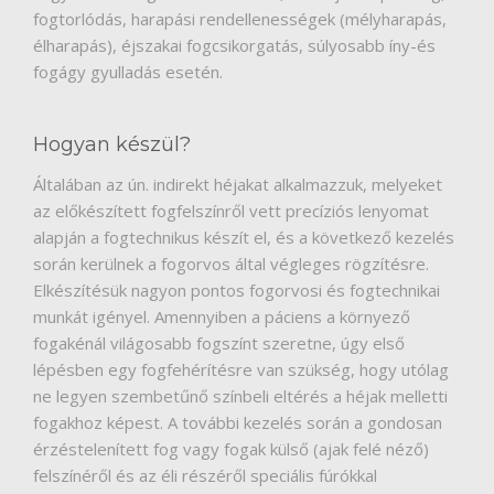
fogtorlódás, harapási rendellenességek (mélyharapás,
élharapás), éjszakai fogcsikorgatás, súlyosabb íny-és
fogágy gyulladás esetén.
Hogyan készül?
Általában az ún. indirekt héjakat alkalmazzuk, melyeket
az előkészített fogfelszínről vett precíziós lenyomat
alapján a fogtechnikus készít el, és a következő kezelés
során kerülnek a fogorvos által végleges rögzítésre.
Elkészítésük nagyon pontos fogorvosi és fogtechnikai
munkát igényel. Amennyiben a páciens a környező
fogakénál világosabb fogszínt szeretne, úgy első
lépésben egy fogfehérítésre van szükség, hogy utólag
ne legyen szembetűnő színbeli eltérés a héjak melletti
fogakhoz képest. A további kezelés során a gondosan
érzéstelenített fog vagy fogak külső (ajak felé néző)
felszínéről és az éli részéről speciális fúrókkal