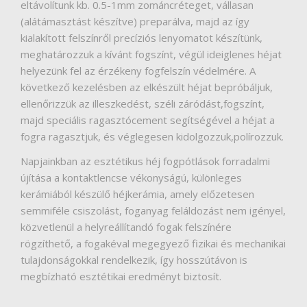
eltávolítunk kb. 0.5-1mm zománcréteget, vállasan
(alátámasztást készítve) preparálva, majd az így
kialakított felszínről precíziós lenyomatot készítünk,
meghatározzuk a kívánt fogszínt, végül ideiglenes héjat
helyezünk fel az érzékeny fogfelszín védelmére. A
következő kezelésben az elkészült héjat bepróbáljuk,
ellenőrizzük az illeszkedést, széli záródást,fogszínt,
majd speciális ragasztócement segítségével a héjat a
fogra ragasztjuk, és véglegesen kidolgozzuk,polírozzuk.
Napjainkban az esztétikus héj fogpótlások forradalmi
újítása a kontaktlencse vékonyságú, különleges
kerámiából készülő héjkerámia, amely előzetesen
semmiféle csiszolást, foganyag feláldozást nem igényel,
közvetlenül a helyreállítandó fogak felszínére
rögzíthető, a fogakéval megegyező fizikai és mechanikai
tulajdonságokkal rendelkezik, így hosszútávon is
megbízható esztétikai eredményt biztosít.