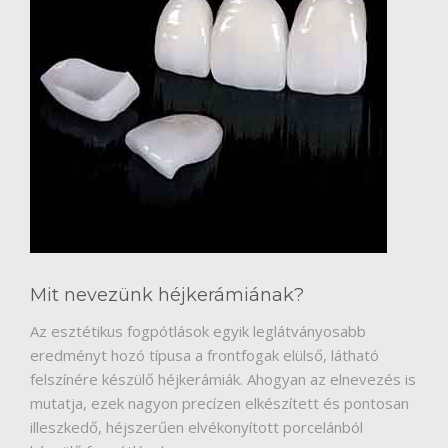
RÓLUNK
HÍREK
VÉLEMÉNYEK
Mit nevezünk héjkerámiának?
Az esztétikus fogpótlások egyik leglátványosabb
eredményt hozó típusa a frontfogak elülső, látható
felszínére készülő héjkerámiák. Ahogyan az elnevezés is
mutatja, ezek nagyon precízen elkészített és pontosan
illeszkedő, héjszerűen elvékonyított porcelánból