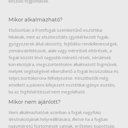
készülő fogpótlások.
Mikor alkalmazható?
Elsősorban a frontfogak szembetűnő esztétikai
hibáinak, mint az elszíneződés (gyökérkezelt fogak,
gyógyszerek által okozott), fejlődési rendellenességek,
zománcdefektusok, alaki vagy méretbeli eltérések, a
fogak között lévő nagyobb méretű rések, sérülések
korrekciójára, megszüntetésére alkalmazott fogművek,
melyek segítségével elkerülhető a fogak lecsiszolása és
teljes borítókorona felhelyezése. Készíthetők még
emellett a páciens kifejezett esztétikai igénye esetén,
ha az fogfehérítéssel nem megoldható.
Mikor nem ajánlott?
Nem alkalmazhatóak azonban a fogak nagyfokú
destrukciójának helyreállítására, illetve ha a fogban
nagyméretű fogtömések vannak, erőteljes kopottság,