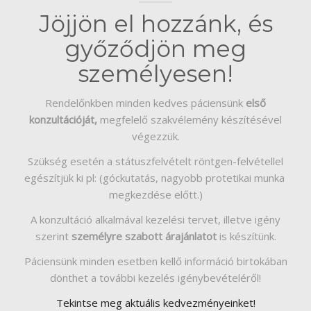
RÓLUNK
Jöjjön el hozzánk, és
HÍREK
győződjön meg
személyesen!
VÉLEMÉNYEK
Rendelőnkben minden kedves páciensünk
első
konzultációját
,
megfelelő szakvélemény készítésével
végezzük.
Szükség esetén a státuszfelvételt röntgen-felvétellel
egészítjük ki pl: (góckutatás, nagyobb protetikai munka
megkezdése előtt.)
A konzultáció alkalmával kezelési tervet, illetve igény
szerint
személyre szabott árajánlatot
is készítünk.
Páciensünk minden esetben kellő információ birtokában
dönthet a további kezelés igénybevételéről!
Tekintse meg aktuális kedvezményeinket!