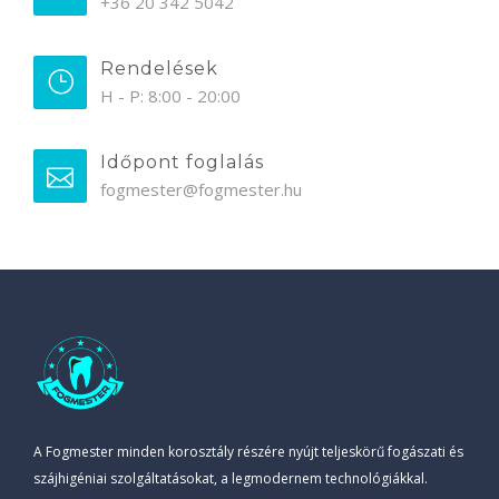
+36 20 342 5042
Rendelések
H - P: 8:00 - 20:00
Időpont foglalás
fogmester@fogmester.hu
A Fogmester minden korosztály részére nyújt teljeskörű fogászati és
szájhigéniai szolgáltatásokat, a legmodernem technológiákkal.