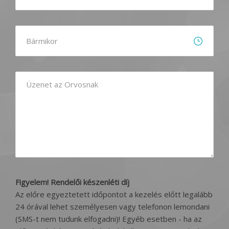
Figyelem! Rendelői készenléti díj
Az előre egyeztetett időpontot a kezelés előtt legalább
24 órával lehet személyesen vagy telefonon lemondani
(SMS-t nem tudunk elfogadni)! Egyéb esetben - ha az