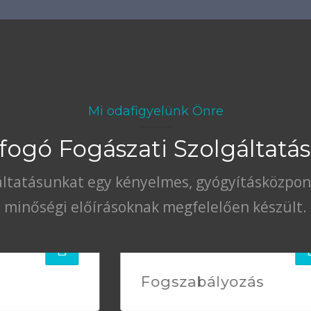
Mi odafigyelünk Önre
fogó Fogászati Szolgáltatá
ltatásunkat egy kényelmes, gyógyításközpontú
minőségi előírásoknak megfelelően készült.
Fogszabályozás