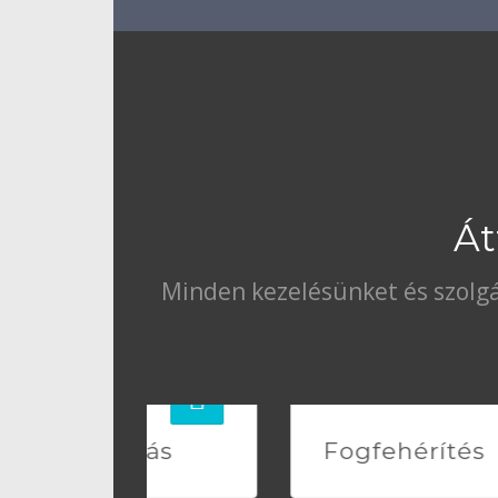
Át
Minden kezelésünket és szolgá
ítás
Fogfehérítés