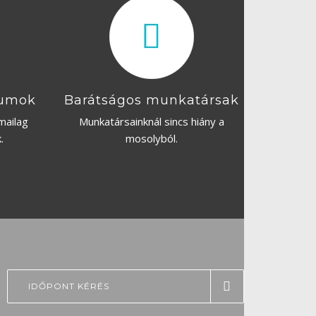
tumok
Barátságos munkatársak
mailag
Munkatársainknál sincs hiány a
.
mosolyból.
IDŐPONT KÉRÉS