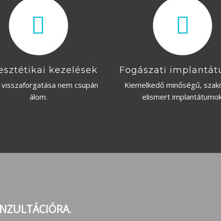
esztétikai kezelések
Fogászati implantá
ő visszaforgatása nem csupán
Kiemelkedő minőségű, szak
álom.
elismert implantátumok
NZULTÁCIÓRA
.