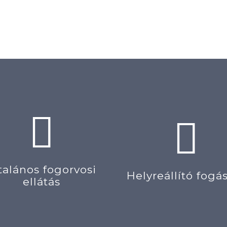
talános fogorvosi
Helyreállító fogá
ellátás