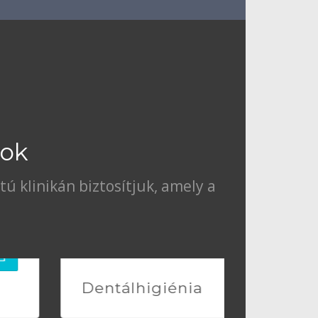
sok
 klinikán biztosítjuk, amely a
Dentálhigiénia