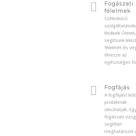
Fogászati
félelmek
Széleskörű
szolgáltatások
kínálunk Önnek
segítsünk lekü
félelmét és vé
élvezze az
egészséges fog
Fogfájás
A fogfájást kü
problémák
okozhatják. Eg
fogászati vizsg
segíthet
meghatározni 