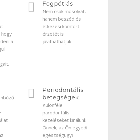
Fogpótlás
Nem csak mosolyát,
hanem beszéd és
at
étkezési komfort
, hogy
érzetét is
zdeni a
javíthathatjuk
gül
ait.
Periodontális
betegségek
lönböző
Különféle
y
parodontális
álat
kezeléseket kínálunk
Önnek, az Ön egyedi
az
egészségügyi