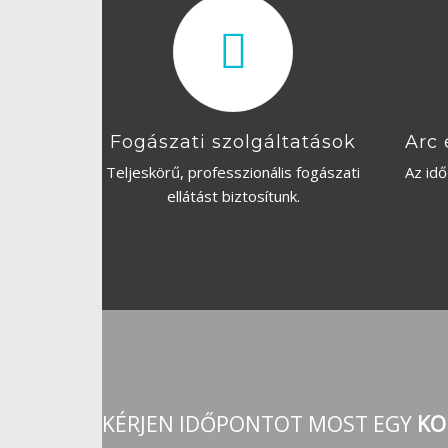
Fogászati szolgáltatások
Arc 
Teljeskörű, professzionális fogászati
Az id
ellátást biztosítunk.
KÉRJEN IDŐPONTOT MOST EGY
KO