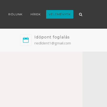
K
RÓLUNK
HÍREK
VÉLEMÉNYEK
Időpont foglalás
riedldent1@gmail.com