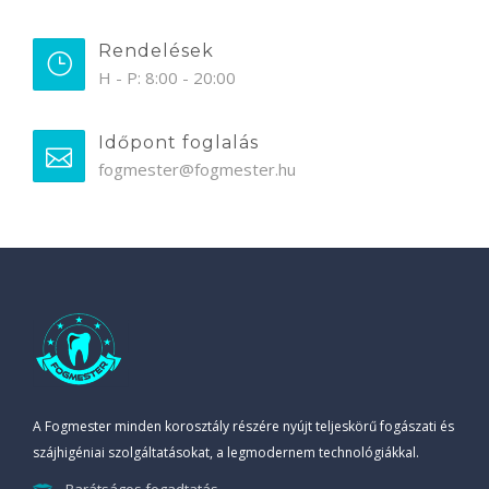
Rendelések
H - P: 8:00 - 20:00
Időpont foglalás
fogmester@fogmester.hu
A Fogmester minden korosztály részére nyújt teljeskörű fogászati és
szájhigéniai szolgáltatásokat, a legmodernem technológiákkal.