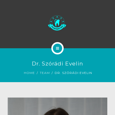
ESZTÉTIKA
RENDELŐ
ÁRAINK
RÓLUNK
KEZDŐLAP
HÍREK
Dr. Szórádi Evelin
FOGÁSZAT
VÉLEMÉNYEK
HOME
TEAM
DR. SZÓRÁDI EVELIN
ESZTÉTIKA
RENDELŐ
ÁRAINK