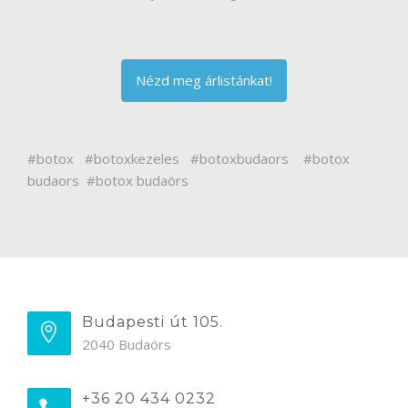
Nézd meg árlistánkat!
#botox #botoxkezeles #botoxbudaors #botox
budaors #botox budaörs
Budapesti út 105.
2040 Budaörs
+36 20 434 0232