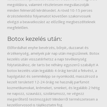
megoldásra, valamint részletesen megválaszolják
minden felmerülő kérdésedet. A rövid 10-15 perces
érzéstelenítési folyamatot követően szakorvosunk
elvégzi a beavatkozást az előzőleg megbeszélteknek
megfelelően.
Botox kezelés után:
Előfordulhat enyhe bevérzés, bőrpír
,
duzzanat és
érzékenység, amelyek pár nap után megszűnnek. Botox
kezelés után visszatérhetsz a napi tevékenység
folytatásához, de tarts be néhány egyszerű szabályt! A
botox kezelés után legalább 4 óráig kerüld a fekvést, a
hajolgatást és semmiképp se nyomkodd, masszírozd a
kezelt területet! 12-24 óráig ne használj parfümöt
kozmetikumokat, krémeket, sminket, és legalább 2 hétig
ne napozz, szaunázz, szoláriumozz, ne végezz
megerőltető testmozgást! Minderről természetesen a
kezelőorvosod is tájékoztatni fog.