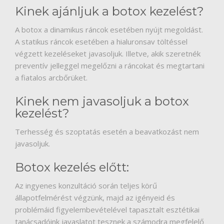
Kinek ajánljuk a botox kezelést?
A botox a dinamikus ráncok esetében nyújt megoldást.
A statikus ráncok esetében a hialuronsav töltéssel
végzett kezeléseket javasoljuk. Illetve, akik szeretnék
preventív jelleggel megelőzni a ráncokat és megtartani
a fiatalos arcbőrüket.
Kinek nem javasoljuk a botox
kezelést?
Terhesség és szoptatás esetén a beavatkozást nem
javasoljuk.
Botox kezelés előtt:
Az ingyenes konzultáció során teljes körű
állapotfelmérést végzünk, majd az igényeid és
problémáid figyelembevételével tapasztalt esztétikai
tanácsadóink javaslatot tesznek a számodra megfelelő