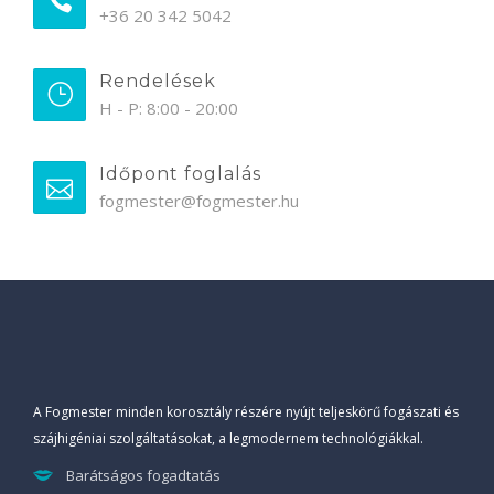
+36 20 342 5042
Rendelések
H - P: 8:00 - 20:00
Időpont foglalás
fogmester@fogmester.hu
A Fogmester minden korosztály részére nyújt teljeskörű fogászati és
szájhigéniai szolgáltatásokat, a legmodernem technológiákkal.
Barátságos fogadtatás