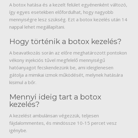
A botox hatása és a kezelt felület egyénenként változó,
így egyes esetekben előfordulhat, hogy nagyobb
mennyiségre lesz szükség. Ezt a botox kezelés után 14
nappal lehet megállapítani.
Hogy történik a botox kezelés?
A beavatkozás során az előre meghatározott pontokon
vékony injekciós tűvel megfelelő mennyiségű
hatóanyagot fecskendezünk be, ami ideiglenesen
gátolja a mimikai izmok működését, melynek hatására
kisimul a bőr.
Mennyi ideig tart a botox
kezelés?
A kezelést ambulánsan végezzük, teljesen
fájdalommentes, és mindössze 10-15 percet vesz
igénybe.