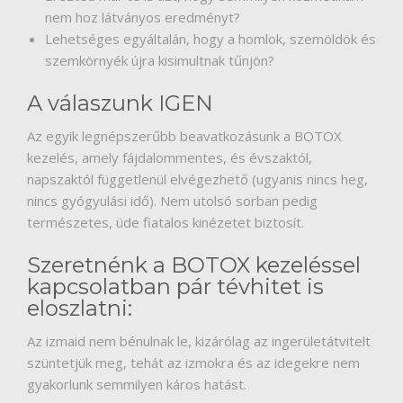
nem hoz látványos eredményt?
HÍREK
Lehetséges egyáltalán, hogy a homlok, szemöldök és
szemkörnyék újra kisimultnak tűnjön?
VÉLEMÉNYEK
A válaszunk IGEN
Az egyik legnépszerűbb beavatkozásunk a BOTOX
kezelés, amely fájdalommentes, és évszaktól,
napszaktól függetlenül elvégezhető (ugyanis nincs heg,
nincs gyógyulási idő). Nem utolsó sorban pedig
természetes, üde fiatalos kinézetet biztosít.
Szeretnénk a BOTOX kezeléssel
kapcsolatban pár tévhitet is
eloszlatni:
Az izmaid nem bénulnak le, kizárólag az ingerületátvitelt
szüntetjük meg, tehát az izmokra és az idegekre nem
gyakorlunk semmilyen káros hatást.