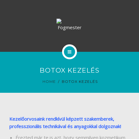
ESZTÉTIKA
RENDELŐ
ÁRAINK
RÓLUNK
KEZDŐLAP
HÍREK
BOTOX KEZELÉS
FOGÁSZAT
HOME
BOTOX KEZELÉS
VÉLEMÉNYEK
ESZTÉTIKA
RENDELŐ
Kezelőorvosaink rendkívül képzett szakemberek,
ÁRAINK
professzionális technikával és anyagokkal dolgoznak!
RÓLUNK
Érezted már te is azt, hogy semmilyen kozmetikum