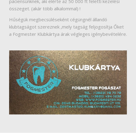
páciensünknek, aki elérte az 50 000 ft feletti kezelési
RÓLUNK
összeget. (akár több alkalommal) !
HÍREK
Hűségük megbecsüléseként cégüngnél állandó
klubtagságot szereznek ,mely tagság feljogosítja Őket
VÉLEMÉNYEK
a Fogmester Klubkártya árak végleges igénybevételére.