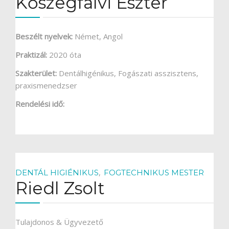
Kőszegfalvi Eszter
HÍREK
Beszélt nyelvek:
Német, Angol
VÉLEMÉNYEK
Praktizál:
2020 óta
Szakterület:
Dentálhigénikus, Fogászati asszisztens,
praxismenedzser
Rendelési idő:
,
DENTÁL HIGIÉNIKUS
FOGTECHNIKUS MESTER
Riedl Zsolt
Tulajdonos & Ügyvezető