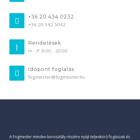
+36 20 434 0232
+36 20 342 5042
Rendelések
H - P: 8:00 - 20:00
Időpont foglalás
fogmester@fogmester.hu
A Fogmester minden korosztály részére nyújt teljeskörű fogászati és