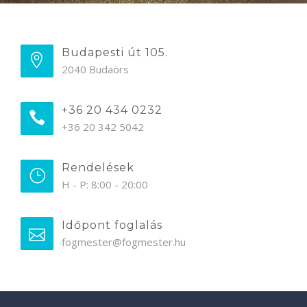
Budapesti út 105.
2040 Budaörs
+36 20 434 0232
+36 20 342 5042
Rendelések
H - P: 8:00 - 20:00
Időpont foglalás
fogmester@fogmester.hu