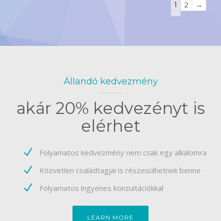
Guestbook
2
→
1
list
navigation
Állandó kedvezmény
akár 20% kedvezényt is
elérhet
Folyamatos kedvezmény nem csak egy alkalomra
Közvetlen családtagjai is részesülhetnek benne
Folyamatos ingyenes konzultációkkal
LEARN MORE