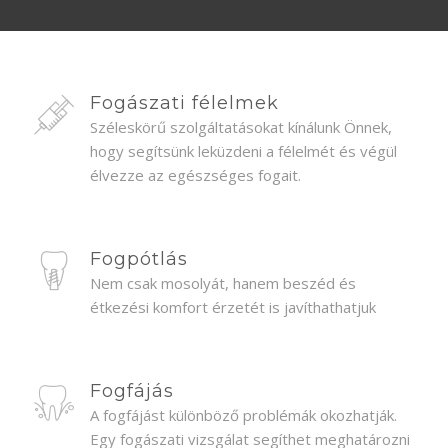
Fogászati félelmek
Széleskörű szolgáltatásokat kínálunk Önnek,
hogy segítsünk leküzdeni a félelmét és végül
élvezze az egészséges fogait.
Fogpótlás
Nem csak mosolyát, hanem beszéd és
étkezési komfort érzetét is javíthathatjuk
Fogfájás
A fogfájást különböző problémák okozhatják.
Egy fogászati vizsgálat segíthet meghatározni