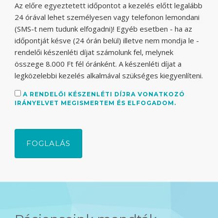
Az előre egyeztetett időpontot a kezelés előtt legalább
24 órával lehet személyesen vagy telefonon lemondani
(SMS-t nem tudunk elfogadni)! Egyéb esetben - ha az
időpontját késve (24 órán belül) illetve nem mondja le -
rendelői készenléti díjat számolunk fel, melynek
összege 8.000 Ft fél óránként. A készenléti díjat a
legközelebbi kezelés alkalmával szükséges kiegyenlíteni.
A RENDELŐI KÉSZENLÉTI DÍJRA VONATKOZÓ
IRÁNYELVET MEGISMERTEM ÉS ELFOGADOM.