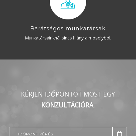
Barátságos munkatársak
Munkatársainknál sincs hiány a mosolyból.
KÉRJEN IDŐPONTOT MOST EGY
KONZULTÁCIÓRA
.
IDŐPONT KÉRÉS