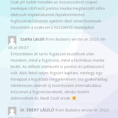
Csak jót tudok mondani az összeszokott csapat
munkájuk ról.Precíz pontos munka megbeszélt időre
elkészült implantátumok,fájdalommentes
foghúzások.Szívesen ajánlom őket ismerőseimnek.
Köszönöm a szakszerű hozzáértő munkájukat.
Szarka László
from
Budaörs
wrote on
2023-06-
08
at
09:37
Évtizedeken át tartó fogászati kezelések után
mondom, mind a fogorvosi, mind a technikusi munka
kiváló. Az időbeli ütemezés is pontos és példaszerű
volt. Alsó-felső teljes fogsort kaptam, mintegy egy
hónappal a legutóbbi megjelenésem óta gyakorlatilag
tökéletesen sikerült új testrészeim internalizálása.
Köszönet a fogmestereknek, Almási Noémi
doktornőnek és Riedl Zsolt úrnak.
Dr. ÉBERT LÁSZLÓ
from
Budaörs
wrote on
2022-