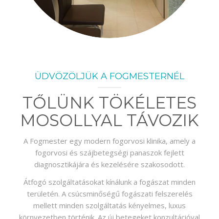
ÜDVÖZÖLJÜK A FOGMESTERNÉL
TŐLÜNK TÖKÉLETES
MOSOLLYAL TÁVOZIK
A Fogmester egy modern fogorvosi klinika, amely a
fogorvosi és szájbetegségi panaszok fejlett
diagnosztikájára és kezelésére szakosodott.
Átfogó szolgáltatásokat kínálunk a fogászat minden
területén. A csúcsminőségű fogászati felszerelés
mellett minden szolgáltatás kényelmes, luxus
környezetben történik. Az új betegeket konzultációval