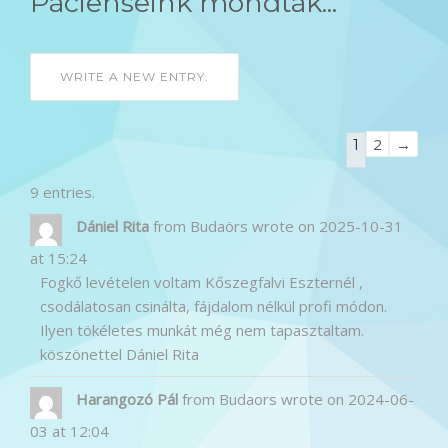
Pácienseink mondták...
Guestbook
2
→
1
list
navigation
9 entries.
Dániel Rita
from
Budaörs
wrote on
2025-10-31
at
15:24
Fogkő levételen voltam Kőszegfalvi Eszternél ,
csodálatosan csinálta, fájdalom nélkül profi módon.
Ilyen tökéletes munkát még nem tapasztaltam.
köszönettel Dániel Rita
Harangozó Pál
from
Budaors
wrote on
2024-06-
03
at
12:04