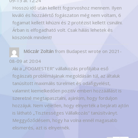
09-15
at
12:24
Hosszú idő után kellett fogorvoshoz mennem. Ilyen
kiváló és hozzáértő fogászaton még nem voltam, 6
fogamat kellett kihúzni és 2 protézist kellett csinálni.
Árban is elfogadható volt. Csak hálás lehetek és
köszönök mindent!
Móczár Zoltán
from
Budapest
wrote on
2021-
08-09
at
20:04
Aki a „FOGMESTER” vállalkozás profiljába eső
fogászati problémájának megoldásán túl, az általuk
tanúsított maximális türelmet és odafigyelést,
valamint kiemelkedően pozitív emberi hozzáállást is
szeretné megtapasztalni, ajánlom, hogy forduljon
hozzájuk. Nem véletlen, hogy elnyerték a bejárati ajtón
is látható „Tisztességes Vállalkozás” tanúsítványt.
Meggyőződésem, hogy ha volna ennél magasabb
elismerés, azt is elnyernék.